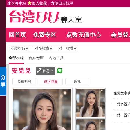
建议将本站
加入收藏
，方便日后找寻
回首页
免费专区
点数充值中心
会员登
业绩排行
一对多收费
一对一收费
全部在線
台妹专区
內地主播
安兒兒
休息中
免費視訊
进入包厢
送礼
免费文字聊
一对多视讯
一对一视讯