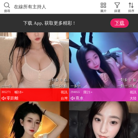
在線所有主持人
搜尋
圖片
篩選
排序
下载
下载 App, 获取更多精彩 !
一對多 8 點
一對多 8 點
一一中
一對一 50 點
一多中
一對一 50 點
輔18+
視訊
限21+
視訊
305271
294055
零距離
熹水
台灣
大陸