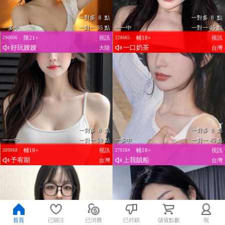
一對多 8 點
一對多 8 點
一多中
一對一 35 點
一一中
一對一 45 點
限21+
視訊
輔18+
視訊
290606
228665
好玩嫂嫂
一口奶茶
大陸
台灣
一對多 8 點
一對多 8 點
一一中
一對一 50 點
一多中
一對一 45 點
輔18+
視訊
輔18+
視訊
309068
270184
予宥期
上我賊船
台灣
台灣
首頁
已關注
已消費
已封鎖
儲值點數
我