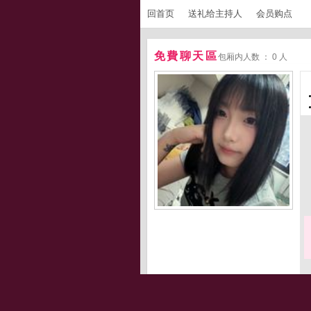
回首页
送礼给主持人
会员购点
免費聊天區
包厢内人数 ： 0 人