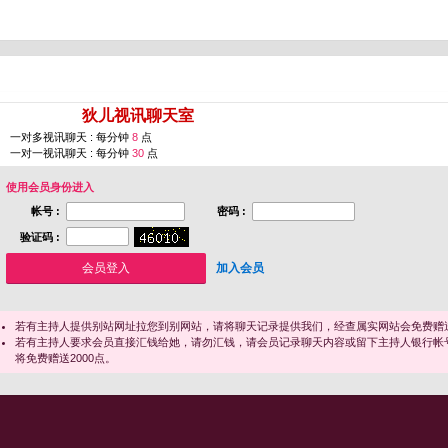
您即将进入 [
狄儿视讯聊天室
]
一对多视讯聊天 : 每分钟
8
点
一对一视讯聊天 : 每分钟
30
点
使用会员身份进入
帐号 :
密码 :
验证码 :
加入会员
若有主持人提供别站网址拉您到别网站，请将聊天记录提供我们，经查属实网站会免费赠送
若有主持人要求会员直接汇钱给她，请勿汇钱，请会员记录聊天内容或留下主持人银行帐
将免费赠送2000点。