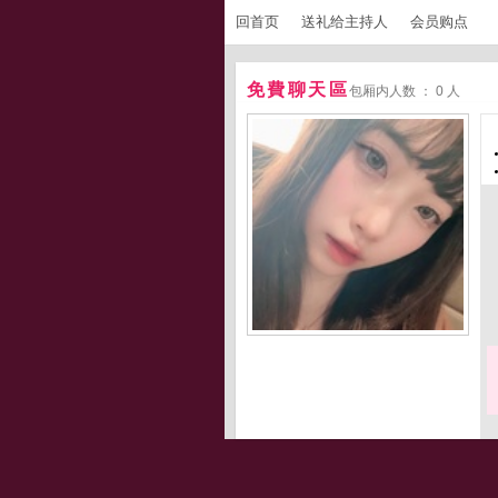
回首页
送礼给主持人
会员购点
免費聊天區
包厢内人数 ： 0 人