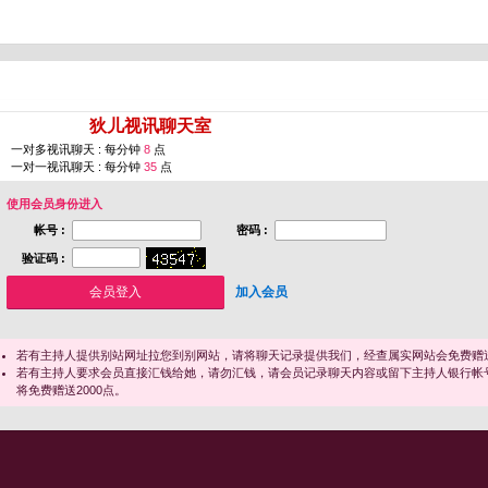
您即将进入 [
狄儿视讯聊天室
]
一对多视讯聊天 : 每分钟
8
点
一对一视讯聊天 : 每分钟
35
点
使用会员身份进入
帐号 :
密码 :
验证码 :
加入会员
若有主持人提供别站网址拉您到别网站，请将聊天记录提供我们，经查属实网站会免费赠送
若有主持人要求会员直接汇钱给她，请勿汇钱，请会员记录聊天内容或留下主持人银行帐
将免费赠送2000点。