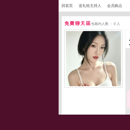
回首页
送礼给主持人
会员购点
免費聊天區
包厢内人数 ： 0 人