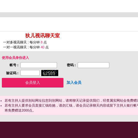
您即将进入 [
狄儿视讯聊天室
]
一对多视讯聊天 : 每分钟
8
点
一对一视讯聊天 : 每分钟
40
点
使用会员身份进入
帐号 :
密码 :
验证码 :
加入会员
若有主持人提供别站网址拉您到别网站，请将聊天记录提供我们，经查属实网站会免费赠送
若有主持人要求会员直接汇钱给她，请勿汇钱，请会员记录聊天内容或留下主持人银行帐
将免费赠送2000点。