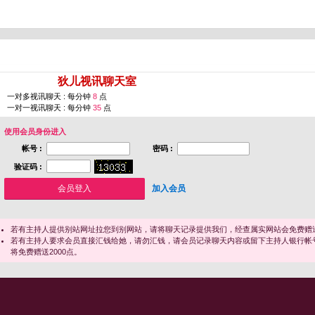
您即将进入 [
狄儿视讯聊天室
]
一对多视讯聊天 : 每分钟
8
点
一对一视讯聊天 : 每分钟
35
点
使用会员身份进入
帐号 :
密码 :
验证码 :
加入会员
若有主持人提供别站网址拉您到别网站，请将聊天记录提供我们，经查属实网站会免费赠送
若有主持人要求会员直接汇钱给她，请勿汇钱，请会员记录聊天内容或留下主持人银行帐
将免费赠送2000点。