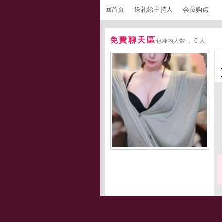
回首页
送礼给主持人
会员购点
免費聊天區
包厢内人数 ： 0 人