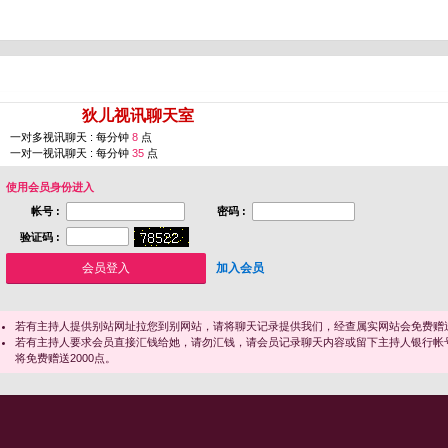
您即将进入 [
狄儿视讯聊天室
]
一对多视讯聊天 : 每分钟
8
点
一对一视讯聊天 : 每分钟
35
点
使用会员身份进入
帐号 :
密码 :
验证码 :
加入会员
若有主持人提供别站网址拉您到别网站，请将聊天记录提供我们，经查属实网站会免费赠送
若有主持人要求会员直接汇钱给她，请勿汇钱，请会员记录聊天内容或留下主持人银行帐
将免费赠送2000点。