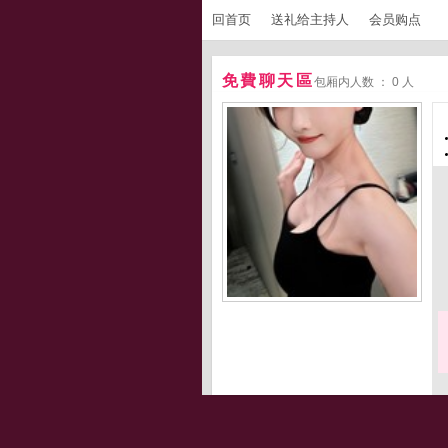
回首页
送礼给主持人
会员购点
免費聊天區
包厢内人数 ： 0 人