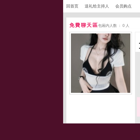
回首页
送礼给主持人
会员购点
免費聊天區
包厢内人数 ： 0 人