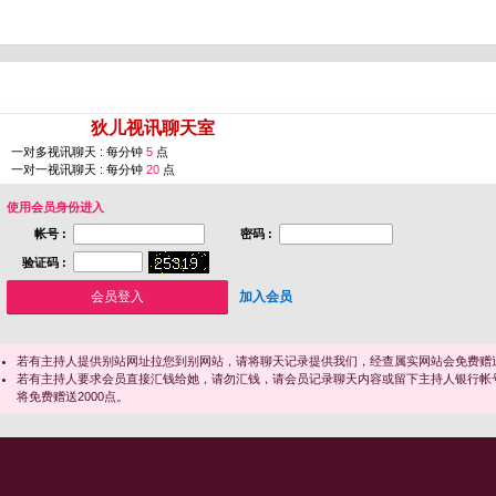
您即将进入 [
狄儿视讯聊天室
]
一对多视讯聊天 : 每分钟
5
点
一对一视讯聊天 : 每分钟
20
点
使用会员身份进入
帐号 :
密码 :
验证码 :
加入会员
若有主持人提供别站网址拉您到别网站，请将聊天记录提供我们，经查属实网站会免费赠送
若有主持人要求会员直接汇钱给她，请勿汇钱，请会员记录聊天内容或留下主持人银行帐
将免费赠送2000点。