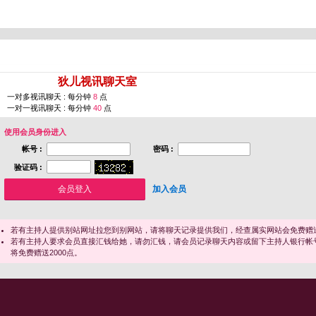
您即将进入 [
狄儿视讯聊天室
]
一对多视讯聊天 : 每分钟
8
点
一对一视讯聊天 : 每分钟
40
点
使用会员身份进入
帐号 :
密码 :
验证码 :
加入会员
若有主持人提供别站网址拉您到别网站，请将聊天记录提供我们，经查属实网站会免费赠送
若有主持人要求会员直接汇钱给她，请勿汇钱，请会员记录聊天内容或留下主持人银行帐
将免费赠送2000点。