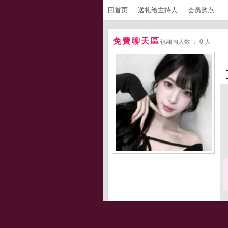
回首页
送礼给主持人
会员购点
免費聊天區
包厢内人数 ： 0 人