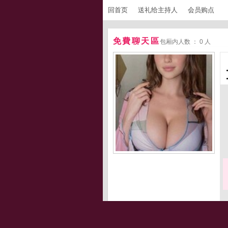
回首页
送礼给主持人
会员购点
免費聊天區
包厢内人数 ： 0 人