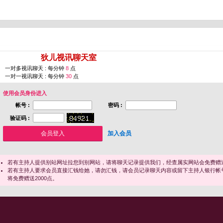
您即将进入 [
狄儿视讯聊天室
]
一对多视讯聊天 : 每分钟
8
点
一对一视讯聊天 : 每分钟
30
点
使用会员身份进入
帐号 :
密码 :
验证码 :
加入会员
若有主持人提供别站网址拉您到别网站，请将聊天记录提供我们，经查属实网站会免费赠送
若有主持人要求会员直接汇钱给她，请勿汇钱，请会员记录聊天内容或留下主持人银行帐
将免费赠送2000点。